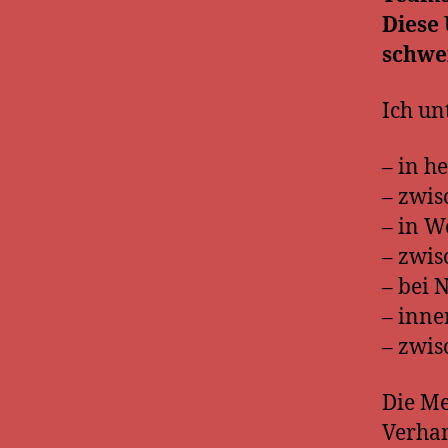
Diese 
schwe
Ich un
– in h
– zwis
– in 
– zwis
– bei 
– inne
– zwi
Die Me
Verhan