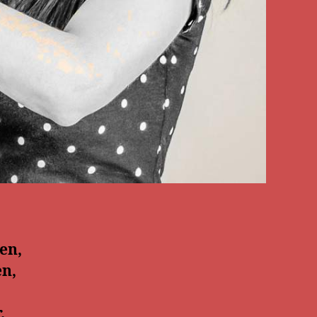
en,
en,
.