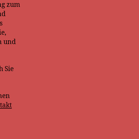
ung zum
nd
s
ie,
n und
h Sie
nen
takt