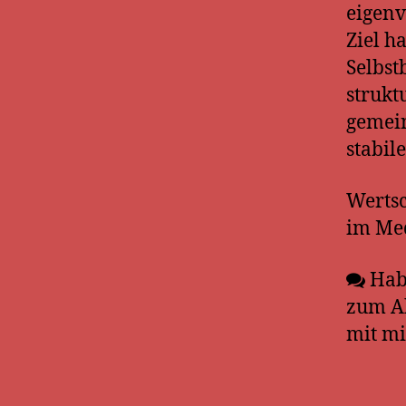
eigenv
Ziel h
Selbst
strukt
gemein
stabil
Wertsc
im Med
Habe
zum Ab
mit mi